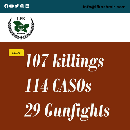
info@lfkashmir.com
BLOG